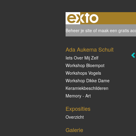
Beheer je site
of
maak een gratis ac
Ada Aukema Schuit
Iets Over Mij Zelf
Workshop Bloempot
Workshops Vogels
Workshop Dikke Dame
Keramiekbeschilderen
Memory - Art
Exposities
Overzicht
Galerie