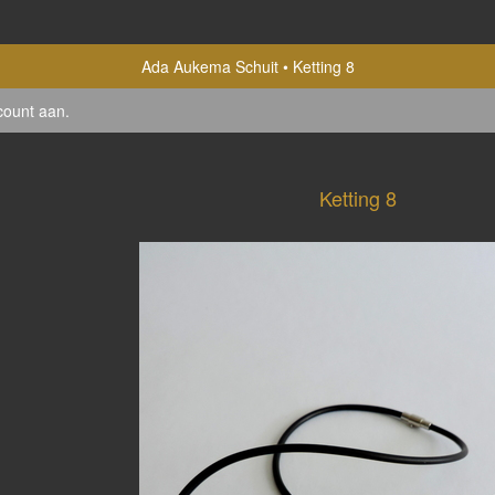
Ada Aukema Schuit
Ketting 8
count aan
.
Ketting 8