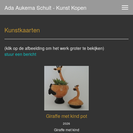
Ada Aukema Schuit - Kunst Kopen
Tog
navi
Kunstkaarten
(klik op de afbeelding om het werk groter te bekijken)
stuur een bericht
Giraffe met kind pot
2026
Giraffe met kind