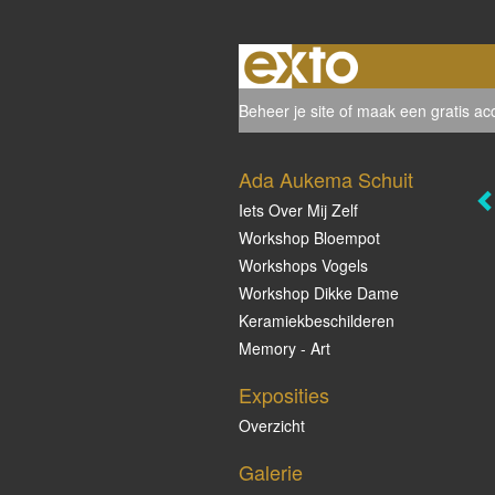
Beheer je site
of
maak een gratis ac
Ada Aukema Schuit
Iets Over Mij Zelf
Workshop Bloempot
Workshops Vogels
Workshop Dikke Dame
Keramiekbeschilderen
Memory - Art
Exposities
Overzicht
Galerie