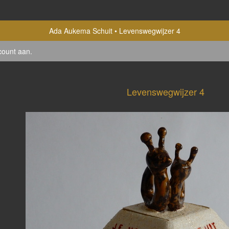
Ada Aukema Schuit
Levenswegwijzer 4
count aan
.
Levenswegwijzer 4