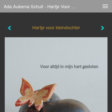
Ada Aukema Schuit - Hartje Voor Kleindochter
Tog
navi
Hartje voor kleindochter